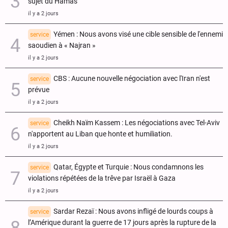
sujet du Hamas
il y a 2 jours
Yémen : Nous avons visé une cible sensible de l'ennemi
service
saoudien à « Najran »
il y a 2 jours
CBS : Aucune nouvelle négociation avec l'Iran n'est
service
prévue
il y a 2 jours
Cheikh Naïm Kassem : Les négociations avec Tel-Aviv
service
n'apportent au Liban que honte et humiliation.
il y a 2 jours
Qatar, Égypte et Turquie : Nous condamnons les
service
violations répétées de la trêve par Israël à Gaza
il y a 2 jours
Sardar Rezaï : Nous avons infligé de lourds coups à
service
l’Amérique durant la guerre de 17 jours après la rupture de la