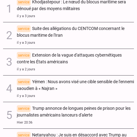
Khodjastepour : Le nœud du blocus maritime sera
service
dénoué par des moyens militaires
il y a 3 jours
Suite des allégations du CENTCOM concernant le
service
blocus maritime de l'Iran
il y a 3 jours
Extension de la vague d'attaques cybernétiques
service
contre les États américains
il y a 2 jours
Yémen : Nous avons visé une cible sensible de l'ennemi
service
saoudien à « Najran »
il y a 3 jours
Trump annonce de longues peines de prison pour les
service
journalistes américains lanceurs d'alerte
Hier 20:36
Netanyahou : Je suis en désaccord avec Trump au
service