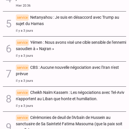
Hier 20:36
Netanyahou : Je suis en désaccord avec Trump au
service
sujet du Hamas
il y a 3 jours
Yémen : Nous avons visé une cible sensible de l'ennemi
service
saoudien à « Najran »
il y a 3 jours
CBS : Aucune nouvelle négociation avec l'Iran n'est
service
prévue
il y a 3 jours
Cheikh Naïm Kassem : Les négociations avec Tel-Aviv
service
n'apportent au Liban que honte et humiliation.
il y a 3 jours
Cérémonies de deuil de l'Arbaïn de Hussein au
service
sanctuaire de Sa Sainteté Fatima Masouma (que la paix soit