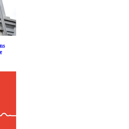
ons
e