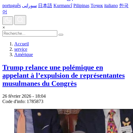
português
سورانی
日本語
Kurmancî
Pilipinas
Тоҷик
italiano
한국
어
×
Accueil
service
Amérique
Trump relance une polémique en
appelant à l’expulsion de représentantes
musulmanes du Congrès
26 février 2026 - 18:04
Code d'info: 1785873