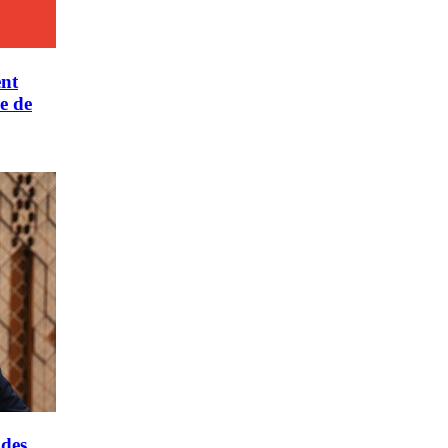
ent
e de
 des