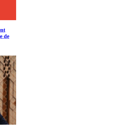
ent
e de