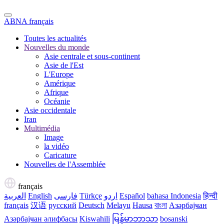
ABNA français
Toutes les actualités
Nouvelles du monde
Asie centrale et sous-continent
Asie de l'Est
L'Europe
Amérique
Afrique
Océanie
Asie occidentale
Iran
Multimédia
Image
la vidéo
Caricature
Nouvelles de l'Assemblée
français
العربية
English
فارسی
Türkçe
اردو
Español
bahasa Indonesia
हिन्दी
français
汉语
русский
Deutsch
Melayu
Hausa
বাংলা
Азәрбајҹан
Азәрбајҹан әлифбасы
Kiswahili
မြန်မာဘာသာ
bosanski