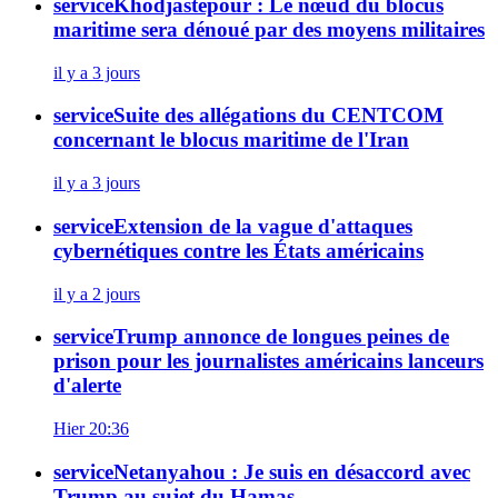
service
Khodjastepour : Le nœud du blocus
maritime sera dénoué par des moyens militaires
il y a 3 jours
service
Suite des allégations du CENTCOM
concernant le blocus maritime de l'Iran
il y a 3 jours
service
Extension de la vague d'attaques
cybernétiques contre les États américains
il y a 2 jours
service
Trump annonce de longues peines de
prison pour les journalistes américains lanceurs
d'alerte
Hier 20:36
service
Netanyahou : Je suis en désaccord avec
Trump au sujet du Hamas