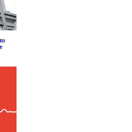
ons
e