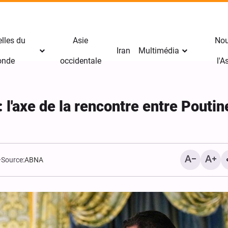
lles du
Asie
Nou
Iran
Multimédia
nde
occidentale
l'
: l'axe de la rencontre entre Poutin
Source:
ABNA
Un analyste politique : L'
militaire américaine contr
a été sans résultat