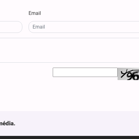
Email
média.