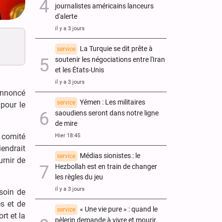
journalistes américains lanceurs
d'alerte
il y a 3 jours
La Turquie se dit prête à
service
soutenir les négociations entre l'Iran
et les États-Unis
il y a 3 jours
 annoncé
Yémen : Les militaires
service
pour le
saoudiens seront dans notre ligne
de mire
comité
Hier 18:45
endrait
Médias sionistes : le
service
urnir de
Hezbollah est en train de changer
les règles du jeu
il y a 3 jours
soin de
es et de
« Une vie pure » : quand le
service
rt et la
pèlerin demande à vivre et mourir