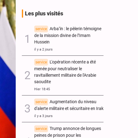
Les plus visités
Arba‘ïn : le pèlerin témoigne
service
de la mission divine de l’Imam
Hussein
il y a 2 jours
L'opération récente a été
service
menée pour neutraliser le
ravitaillement militaire de l'Arabie
saoudite
Hier 18:45
Augmentation du niveau
service
d'alerte militaire et sécuritaire en Irak
il y a 3 jours
Trump annonce de longues
service
peines de prison pour les