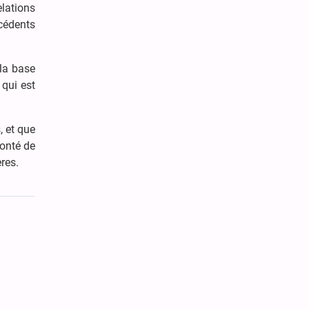
elations
écédents
 la base
 qui est
, et que
lonté de
res.