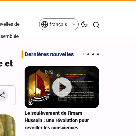
velles de
français
Assemblée
Dernières nouvelles
e et
option
Le soulèvement de l'Imam
Ziyarat Ashura
e l'Iran
Hussein : une révolution pour
demande à Die
réveiller les consciences
avec les Ima