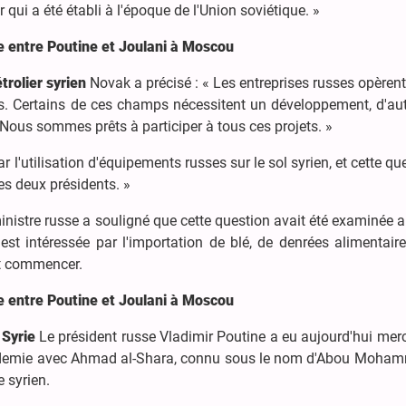
 qui a été établi à l'époque de l'Union soviétique. »
tre entre Poutine et Joulani à Moscou
trolier syrien
Novak a précisé : « Les entreprises russes opèren
s. Certains de ces champs nécessitent un développement, d'aut
 Nous sommes prêts à participer à tous ces projets. »
ar l'utilisation d'équipements russes sur le sol syrien, et cette qu
les deux présidents. »
ministre russe a souligné que cette question avait été examinée 
 est intéressée par l'importation de blé, de denrées alimentair
nt commencer.
tre entre Poutine et Joulani à Moscou
 Syrie
Le président russe Vladimir Poutine a eu aujourd'hui mer
et demie avec Ahmad al-Shara, connu sous le nom d'Abou Moham
 syrien.