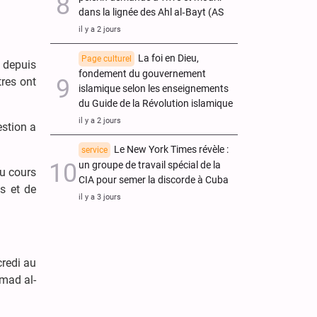
dans la lignée des Ahl al‑Bayt (AS
il y a 2 jours
La foi en Dieu,
Page culturel
t depuis
fondement du gouvernement
res ont
islamique selon les enseignements
du Guide de la Révolution islamique
il y a 2 jours
estion a
Le New York Times révèle :
service
un groupe de travail spécial de la
au cours
CIA pour semer la discorde à Cuba
es et de
il y a 3 jours
credi au
mad al-