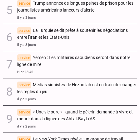
Trump annonce de longues peines de prison pour les
service
journalistes américains lanceurs d'alerte
il y a 3 jours
La Turquie se dit prête à soutenir les négociations
service
entre l'Iran et les États-Unis
il y a 3 jours
Yémen : Les militaires saoudiens seront dans notre
service
ligne de mire
Hier 18:45
Médias sionistes : le Hezbollah est en train de changer
service
les règles du jeu
il y a 3 jours
« Une vie pure » : quand le pèlerin demande à vivre et
service
mourir dans la lignée des Ahl al‑Bayt (AS
il y a 2 jours
Le New York Times révèle : un groupe de travail
service