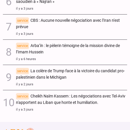
saoudien à « Najran »
il y a 3 jours
CBS : Aucune nouvelle négociation avec l'Iran n'est
service
prévue
il y a 3 jours
Arba‘ïn : le pèlerin témoigne de la mission divine de
service
l’Imam Hussein
il y a 6 heures
La colère de Trump face à la victoire du candidat pro-
service
palestinien dans le Michigan
il y a 2 jours
Cheikh Naïm Kassem : Les négociations avec Tel-Aviv
service
n'apportent au Liban que honte et humiliation.
il y a 3 jours