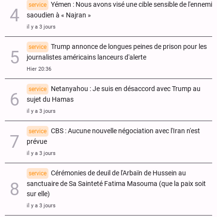
Yémen : Nous avons visé une cible sensible de l'ennemi
service
saoudien à « Najran »
il y a 3 jours
Trump annonce de longues peines de prison pour les
service
journalistes américains lanceurs d'alerte
Hier 20:36
Netanyahou : Je suis en désaccord avec Trump au
service
sujet du Hamas
il y a 3 jours
CBS : Aucune nouvelle négociation avec l'Iran n'est
service
prévue
il y a 3 jours
Cérémonies de deuil de l'Arbaïn de Hussein au
service
sanctuaire de Sa Sainteté Fatima Masouma (que la paix soit
sur elle)
il y a 3 jours