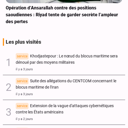
Opération d’Ansarallah contre des positions
saoudiennes : Riyad tente de garder secrète l’ampleur
des pertes
Les plus visités
Khodjastepour : Le nœud du blocus maritime sera
service
dénoué par des moyens militaires
il y a 3 jours
Suite des allégations du CENTCOM concernant le
service
blocus maritime de l'Iran
il y a 3 jours
Extension de la vague d'attaques cybernétiques
service
contre les États américains
il y a 2 jours