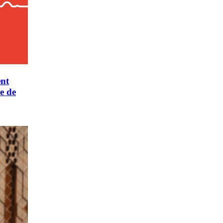
ent
e de