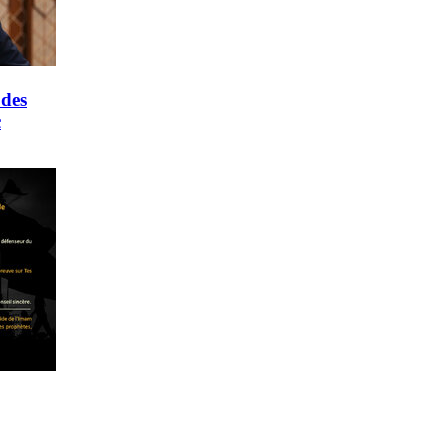
 des
c