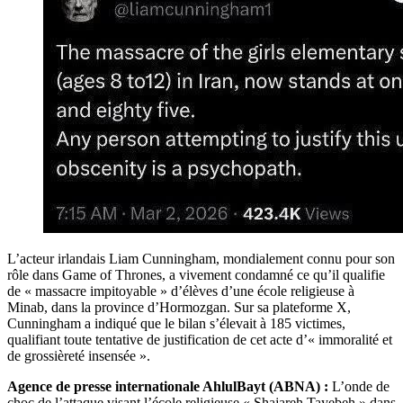
L’acteur irlandais Liam Cunningham, mondialement connu pour son
rôle dans Game of Thrones, a vivement condamné ce qu’il qualifie
de « massacre impitoyable » d’élèves d’une école religieuse à
Minab, dans la province d’Hormozgan. Sur sa plateforme X,
Cunningham a indiqué que le bilan s’élevait à 185 victimes,
qualifiant toute tentative de justification de cet acte d’« immoralité et
de grossièreté insensée ».
Agence de presse internationale AhlulBayt (ABNA) :
L’onde de
choc de l’attaque visant l’école religieuse « Shajareh Tayebeh » dans