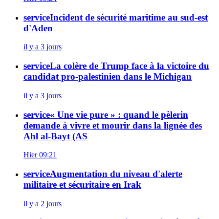
service
Incident de sécurité maritime au sud-est
d'Aden
il y a 3 jours
service
La colère de Trump face à la victoire du
candidat pro-palestinien dans le Michigan
il y a 3 jours
service
« Une vie pure » : quand le pèlerin
demande à vivre et mourir dans la lignée des
Ahl al‑Bayt (AS
Hier 09:21
service
Augmentation du niveau d'alerte
militaire et sécuritaire en Irak
il y a 2 jours