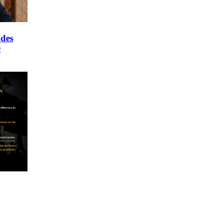
 des
c