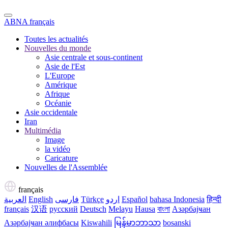
ABNA français
Toutes les actualités
Nouvelles du monde
Asie centrale et sous-continent
Asie de l'Est
L'Europe
Amérique
Afrique
Océanie
Asie occidentale
Iran
Multimédia
Image
la vidéo
Caricature
Nouvelles de l'Assemblée
français
العربية
English
فارسی
Türkçe
اردو
Español
bahasa Indonesia
हिन्दी
français
汉语
русский
Deutsch
Melayu
Hausa
বাংলা
Азәрбајҹан
Азәрбајҹан әлифбасы
Kiswahili
မြန်မာဘာသာ
bosanski