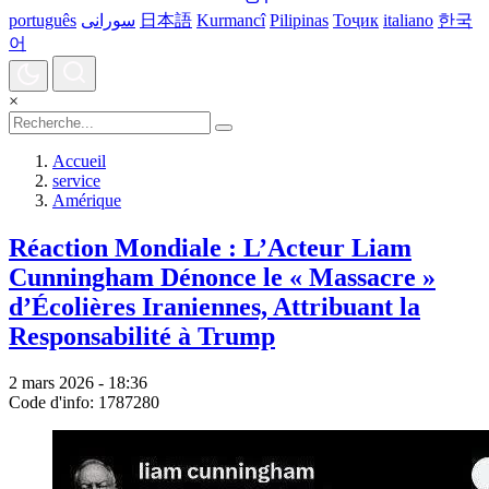
português
سورانی
日本語
Kurmancî
Pilipinas
Тоҷик
italiano
한국
어
×
Accueil
service
Amérique
Réaction Mondiale : L’Acteur Liam
Cunningham Dénonce le « Massacre »
d’Écolières Iraniennes, Attribuant la
Responsabilité à Trump
2 mars 2026 - 18:36
Code d'info: 1787280