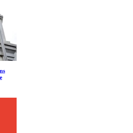
ons
e