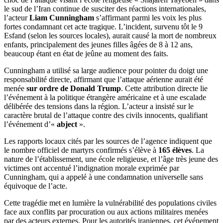
le sud de l’Iran continue de susciter des réactions internationales,
l’acteur
Liam Cunningham
s’affirmant parmi les voix les plus
fortes condamnant cet acte tragique. L’incident, survenu tôt le 9
Esfand (selon les sources locales), aurait causé la mort de nombreux
enfants, principalement des jeunes filles âgées de 8 à 12 ans,
beaucoup étant en état de jeûne au moment des faits.
Cunningham a utilisé sa large audience pour pointer du doigt une
responsabilité directe, affirmant que l’attaque aérienne aurait été
menée
sur ordre de Donald Trump
. Cette attribution directe lie
l’événement à la politique étrangère américaine et à une escalade
délibérée des tensions dans la région. L’acteur a insisté sur le
caractère brutal de l’attaque contre des civils innocents, qualifiant
l’événement d’«
abject
».
Les rapports locaux cités par les sources de l’agence indiquent que
le nombre officiel de martyrs confirmés s’élève à
165 élèves
. La
nature de l’établissement, une école religieuse, et l’âge très jeune des
victimes ont accentué l’indignation morale exprimée par
Cunningham, qui a appelé à une condamnation universelle sans
équivoque de l’acte.
Cette tragédie met en lumière la vulnérabilité des populations civiles
face aux conflits par procuration ou aux actions militaires menées
par des acteurs externes. Pour les autorités iraniennes, cet événement