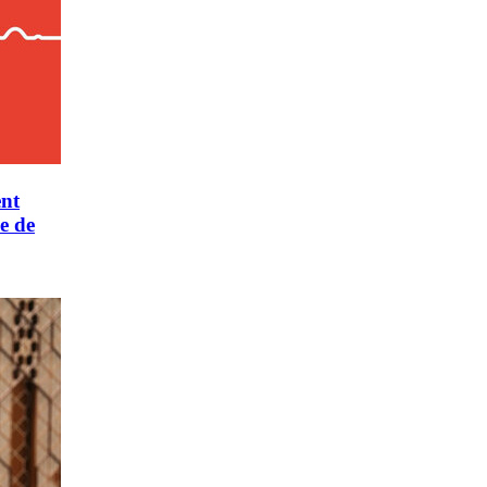
ent
e de