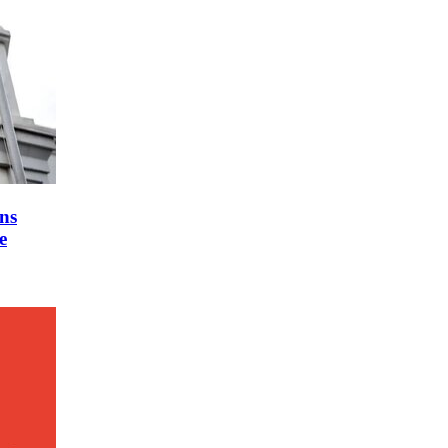
ons
e