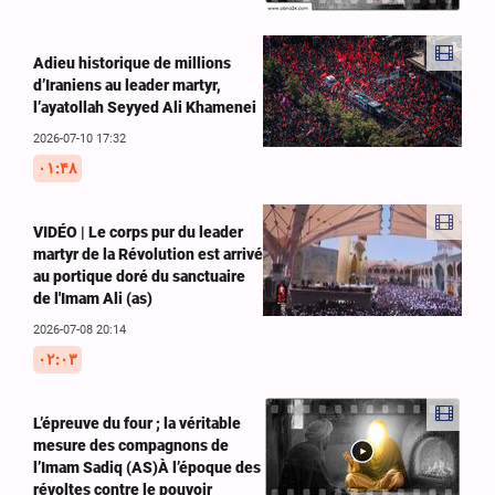
Adieu historique de millions
d’Iraniens au leader martyr,
l’ayatollah Seyyed Ali Khamenei
2026-07-10 17:32
۰۱:۴۸
VIDÉO | Le corps pur du leader
martyr de la Révolution est arrivé
au portique doré du sanctuaire
de l'Imam Ali (as)
2026-07-08 20:14
۰۲:۰۳
L’épreuve du four ; la véritable
mesure des compagnons de
l’Imam Sadiq (AS)À l’époque des
révoltes contre le pouvoir